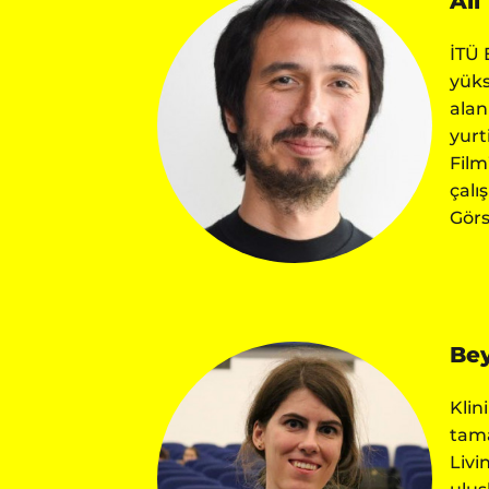
Ali
İTÜ 
yüks
alan
yurt
Film
çalı
Görs
Bey
Klin
tama
Livi