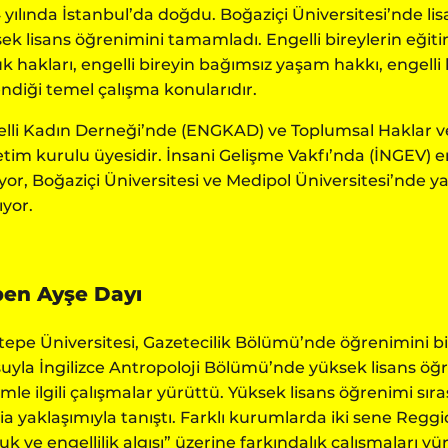
 yılında İstanbul’da doğdu. Boğaziçi Üniversitesi’nde li
ek lisans öğrenimini tamamladı. Engelli bireylerin eğitim
k hakları, engelli bireyin bağımsız yaşam hakkı, engelli
lendiği temel çalışma konularıdır.
lli Kadın Derneği’nde (ENGKAD) ve Toplumsal Haklar 
tim kurulu üyesidir. İnsani Gelişme Vakfı’nda (İNGEV) e
yor, Boğaziçi Üniversitesi ve Medipol Üniversitesi’nde ya
ıyor.
en Ayşe Dayı
tepe Üniversitesi, Gazetecilik Bölümü’nde öğrenimini bir
uyla İngilizce Antropoloji Bölümü’nde yüksek lisans öğ
imle ilgili çalışmalar yürüttü. Yüksek lisans öğrenimi sır
ia yaklaşımıyla tanıştı. Farklı kurumlarda iki sene Reggio 
uk ve engellilik algısı” üzerine farkındalık çalışmaları yü