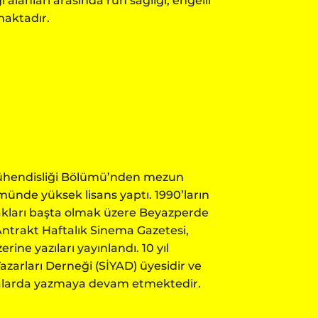
 alanları arasında ruh sağlığı, engelli
maktadır.
 Mühendisliği Bölümü’nden mezun
ünde yüksek lisans yaptı. 1990’ların
kları başta olmak üzere Beyazperde
Antrakt Haftalık Sinema Gazetesi,
rine yazıları yayınlandı. 10 yıl
azarları Derneği (SİYAD) üyesidir ve
dyalarda yazmaya devam etmektedir.