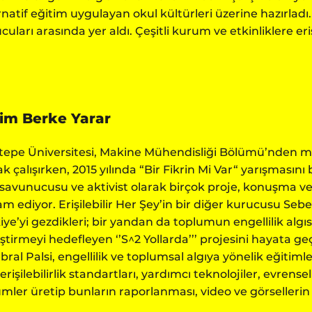
rnatif eğitim uygulayan okul kültürleri üzerine hazırladı. 2
cuları arasında yer aldı. Çeşitli kurum ve etkinliklere eriş
im Berke Yarar
tepe Üniversitesi, Makine Mühendisliği Bölümü’nden 
ak çalışırken, 2015 yılında “Bir Fikrin Mi Var“ yarışmasını 
savunucusu ve aktivist olarak birçok proje, konuşma v
m ediyor. Erişilebilir Her Şey’in bir diğer kurucusu Seb
iye’yi gezdikleri; bir yandan da toplumun engellilik algısın
ştirmeyi hedefleyen ‘’S^2 Yollarda’’’ projesini hayata geçir
bral Palsi, engellilik ve toplumsal algıya yönelik eğitiml
 erişilebilirlik standartları, yardımcı teknolojiler, evren
mler üretip bunların raporlanması, video ve görsellerin eri