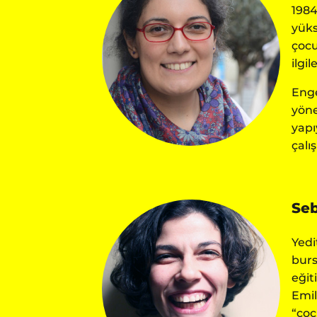
1984
yüks
çocu
ilgi
Enge
yöne
yapı
çalış
Seb
Yedi
burs
eğit
Emil
“çoc