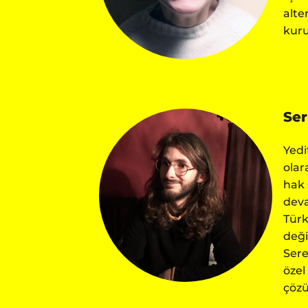
alte
kuru
Ser
Yedi
olar
hak 
deva
Türk
deği
Sere
özel
çözü