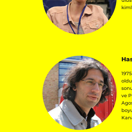
ulus
kiml
Has
1975
oldu
sonu
ve P
Agos
boyu
Kana