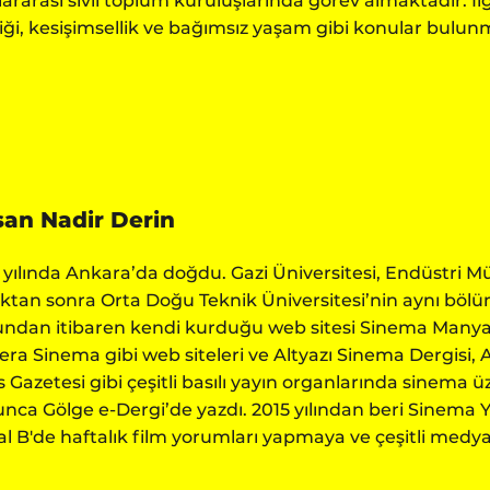
lararası sivil toplum kuruluşlarında görev almaktadır. İlgi
iği, kesişimsellik ve bağımsız yaşam gibi konular bulun
an Nadir Derin
 yılında Ankara’da doğdu. Gazi Üniversitesi, Endüstri
ktan sonra Orta Doğu Teknik Üniversitesi’nin aynı bölüm
ndan itibaren kendi kurduğu web sitesi Sinema Manya
era Sinema gibi web siteleri ve Altyazı Sinema Dergisi, 
 Gazetesi gibi çeşitli basılı yayın organlarında sinema üze
nca Gölge e-Dergi’de yazdı. 2015 yılından beri Sinema Y
l B'de haftalık film yorumları yapmaya ve çeşitli me