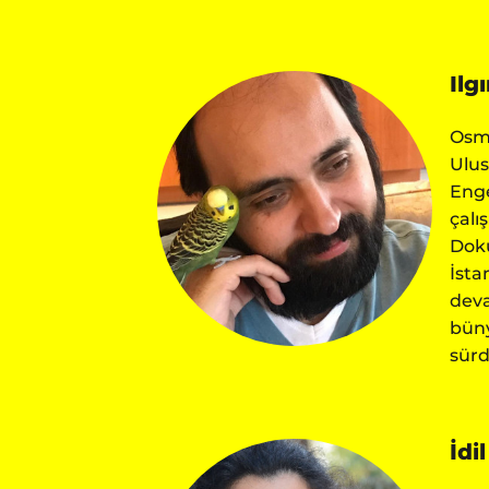
Ilg
Osma
Ulus
Enge
çalı
Dokü
İsta
deva
büny
sürd
İdi