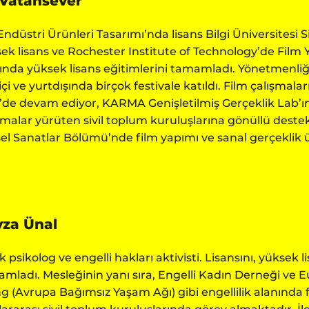
 Vatansever
Endüstri Ürünleri Tasarımı’nda lisans Bilgi Üniversites
ek lisans ve Rochester Institute of Technology’de Film
ında yüksek lisans eğitimlerini tamamladı. Yönetmenliğin
içi ve yurtdışında birçok festivale katıldı. Film çalışma
’de devam ediyor, KARMA Genişletilmiş Gerçeklik Lab’ı
şmalar yürüten sivil toplum kuruluşlarına gönüllü deste
el Sanatlar Bölümü’nde film yapımı ve sanal gerçeklik 
za Ünal
ik psikolog ve engelli hakları aktivisti. Lisansını, yüksek
mladı. Mesleğinin yanı sıra, Engelli Kadın Derneği v
ng (Avrupa Bağımsız Yaşam Ağı) gibi engellilik alanında 