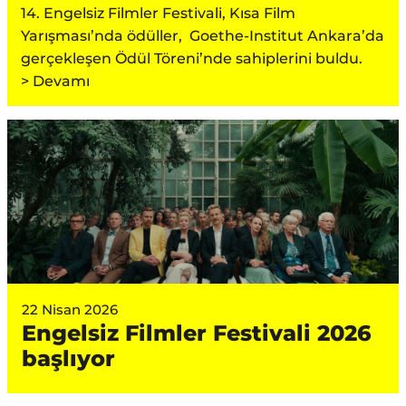
14. Engelsiz Filmler Festivali, Kısa Film
Yarışması’nda ödüller, Goethe-Institut Ankara’da
gerçekleşen Ödül Töreni’nde sahiplerini buldu.
> Devamı
22 Nisan 2026
Engelsiz Filmler Festivali 2026
başlıyor