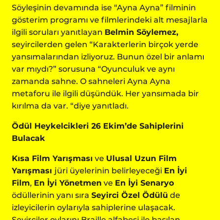
Söyleşinin devamında ise “Ayna Ayna” filminin
gösterim programı ve filmlerindeki alt mesajlarla
ilgili soruları yanıtlayan
Belmin Söylemez,
seyircilerden gelen “Karakterlerin birçok yerde
yansımalarından izliyoruz. Bunun özel bir anlamı
var mıydı?” sorusuna “Oyunculuk ve aynı
zamanda sahne. O sahneleri Ayna Ayna
metaforu ile ilgili düşündük. Her yansımada bir
kırılma da var. “diye yanıtladı.
Ödül Heykelcikleri 26 Ekim’de Sahiplerini
Bulacak
Kısa Film Yarışması
ve
Ulusal Uzun Film
Yarışması
jüri üyelerinin belirleyeceği
En İyi
Film
,
En İyi Yönetmen
ve
En İyi Senaryo
ödüllerinin yanı sıra
Seyirci Özel Ödülü
de
izleyicilerin oylarıyla sahiplerine ulaşacak.
Seyirciler oylarını Braille alfabesi ile basılan