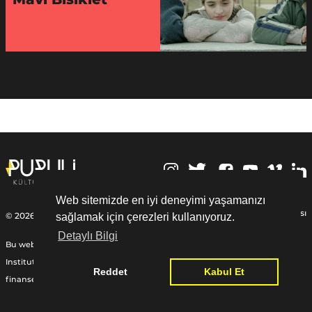
,
Web sitemizde en iyi deneyimi yaşamanızı
Kişisel Verilerin Korunması
© 2026 | Puruli Kültür Sanat
sağlamak için çerezleri kullanıyoruz.
Detaylı Bilgi
Bu web sitesi Federal Almanya Cumhuriyeti Dışişleri Bakanlığı, Goethe-
Institut ve diğer ortaklardan sağlanan Uluslararası Yardım Fonu ile
Reddet
Kabul Et
finanse edilmiştir:
www.goethe.de/relieffund