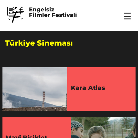
Engelsiz 
Filmler Festivali
Menu
Türkiye Sineması
Kara Atlas
Mavi Bisiklet