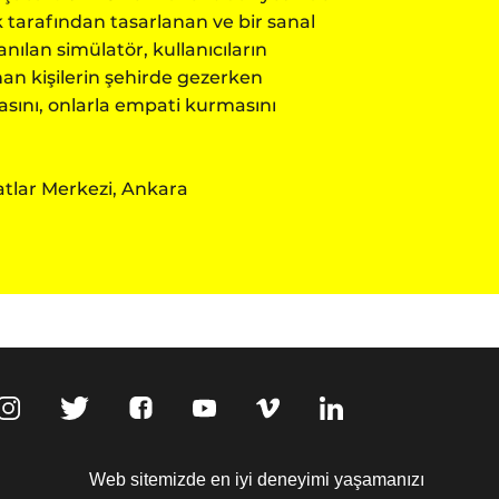
 tarafından tasarlanan ve bir sanal
nılan simülatör, kullanıcıların
nan kişilerin şehirde gezerken
asını, onlarla empati kurmasını
tlar Merkezi, Ankara
,
Web sitemizde en iyi deneyimi yaşamanızı