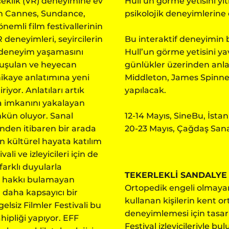
rçeklik (VR) deneyimine ev
Hull’un görme yetisini yi
ren Cannes, Sundance,
psikolojik deneyimlerine 
önemli film festivallerinin
deneyimleri, seyircilerin
Bu interaktif deneyimin b
ir deneyim yaşamasını
Hull’un görme yetisini ya
onuşulan ve heyecan
günlükler üzerinden anla
hikaye anlatımına yeni
Middleton, James Spinney,
iriyor. Anlatıları artık
yapılacak.
ma imkanını yakalayan
kün oluyor. Sanal
12-14 Mayıs, SineBu, İsta
günden itibaren bir arada
20-23 Mayıs, Çağdaş Sana
n kültürel hayata katılım
li ve izleyicileri için de
arklı duyularla
TEKERLEKLİ SANDALYE
l hakkı bulamayan
Ortopedik engeli olmayan 
daha kapsayıcı bir
kullanan kişilerin kent or
lsiz Filmler Festivali bu
deneyimlemesi için tasar
hipliği yapıyor. EFF
Festival izleyicileriyle