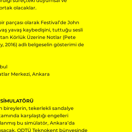
tirdiği süreçteki duyumsal ve
ortak olacaklar.
ir parçası olarak Festival’de John
vaş yavaş kaybedişini, tuttuğu sesli
tan Körlük Üzerine Notlar (Pete
 2016) adlı belgeselin gösterimi de
nbul
tlar Merkezi, Ankara
 SİMULATÖRÜ
bireylerin, tekerlekli sandalye
tamında karşılaştığı engelleri
lanmış bu simülatör, Ankara’da
 buluşacak. ODTÜ Teknokent bünyesinde