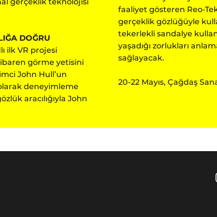
nal gerçeklik teknolojisi
faaliyet gösteren Reo-Tek
gerçeklik gözlüğüyle kulla
tekerlekli sandalye kulla
LIĞA DOĞRU
yaşadığı zorlukları anlam
 ilk VR projesi
sağlayacak.
tibaren görme yetisini
imci John Hull’un
20-22 Mayıs, Çağdaş Sana
el olarak deneyimleme
 gözlük aracılığıyla John