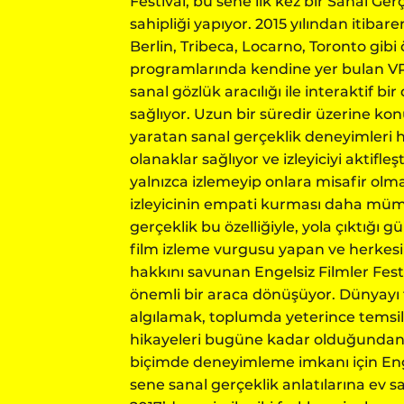
Festival, bu sene ilk kez bir Sanal Ge
sahipliği yapıyor. 2015 yılından itiba
Berlin, Tribeca, Locarno, Toronto gibi 
programlarında kendine yer bulan VR 
sanal gözlük aracılığı ile interaktif b
sağlıyor. Uzun bir süredir üzerine k
yaratan sanal gerçeklik deneyimleri 
olanaklar sağlıyor ve izleyiciyi aktifleşt
yalnızca izlemeyip onlara misafir ol
izleyicinin empati kurması daha müm
gerçeklik bu özelliğiyle, yola çıktığı 
film izleme vurgusu yapan ve herkesi
hakkını savunan Engelsiz Filmler Festiva
önemli bir araca dönüşüyor. Dünyayı f
algılamak, toplumda yeterince temsi
hikayeleri bugüne kadar olduğundan 
biçimde deneyimleme imkanı için Enge
sene sanal gerçeklik anlatılarına ev sa