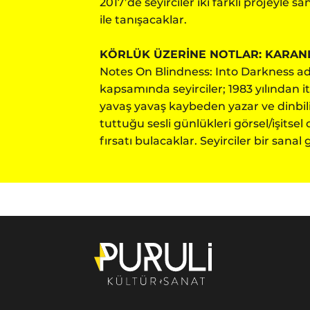
2017’de seyirciler iki farklı projeyle sa
ile tanışacaklar.
KÖRLÜK ÜZERİNE NOTLAR: KARAN
Notes On Blindness: Into Darkness adlı
kapsamında seyirciler; 1983 yılından i
yavaş yavaş kaybeden yazar ve dinbil
tuttuğu sesli günlükleri görsel/işits
fırsatı bulacaklar. Seyirciler bir sanal