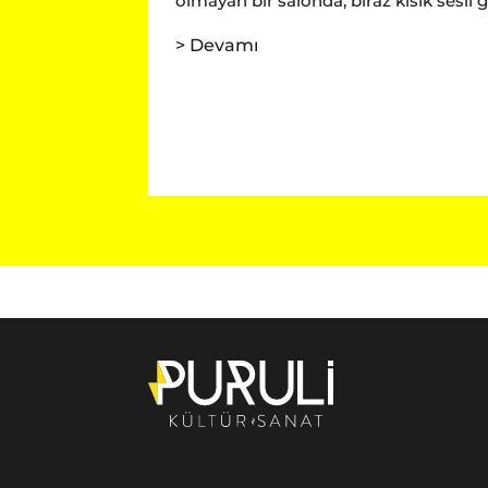
olmayan bir salonda, biraz kısık sesli 
> Devamı