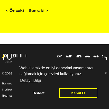
<
Önceki
Sonraki
>
,
Web sitemizde en iyi deneyimi yaşamanızı
Kişisel Verilerin Korunması
© 2026 | Puruli Kültür Sanat
sağlamak için çerezleri kullanıyoruz.
Detaylı Bilgi
Bu web sitesi Federal Almanya Cumhuriyeti Dışişleri Bakanlığı, Goethe-
Institut ve diğer ortaklardan sağlanan Uluslararası Yardım Fonu ile
Reddet
Kabul Et
finanse edilmiştir:
www.goethe.de/relieffund