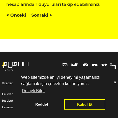
hesaplarından duyuruları takip edebilirsiniz.
<
Önceki
Sonraki
>
,
Web sitemizde en iyi deneyimi yaşamanızı
Kişisel Verilerin Korunması
© 2026 | Puruli Kültür Sanat
sağlamak için çerezleri kullanıyoruz.
Detaylı Bilgi
Bu web sitesi Federal Almanya Cumhuriyeti Dışişleri Bakanlığı, Goethe-
Institut ve diğer ortaklardan sağlanan Uluslararası Yardım Fonu ile
Reddet
Kabul Et
finanse edilmiştir:
www.goethe.de/relieffund