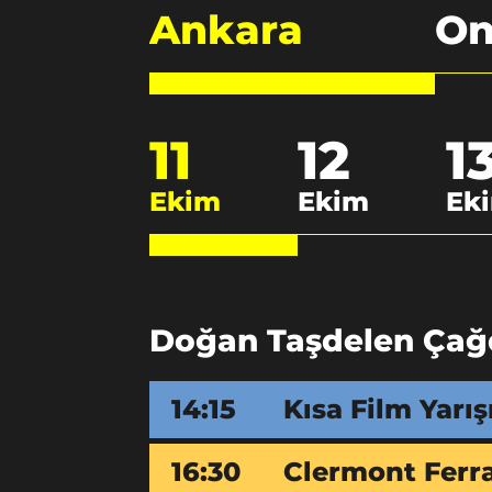
Ankara
On
11
12
1
Ekim
Ekim
Ek
Doğan Taşdelen Çağd
14:15
Kısa Film Yarış
16:30
Clermont Ferra