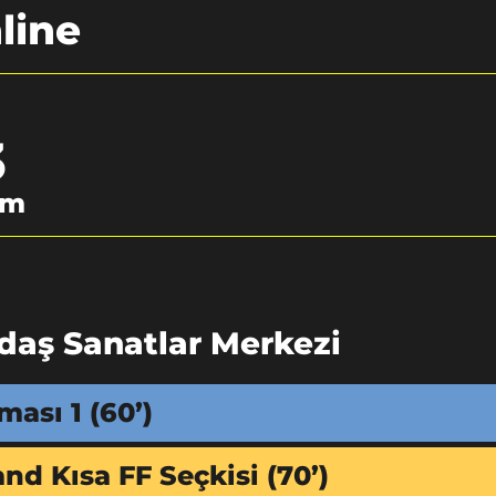
line
3
im
aş Sanatlar Merkezi
ması 1
(60’)
nd Kısa FF Seçkisi
(70’)