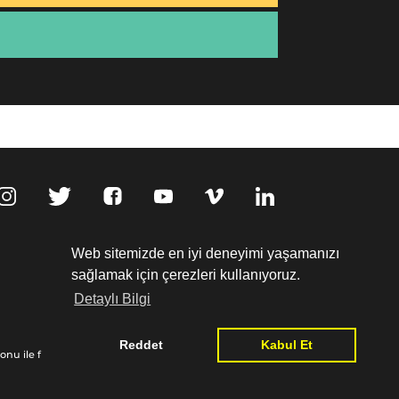
,
Web sitemizde en iyi deneyimi yaşamanızı
sağlamak için çerezleri kullanıyoruz.
Detaylı Bilgi
Kişisel Verilerin Korunması
Reddet
Kabul Et
nu ile finanse edilmiştir:
www.goethe.de/relieffund