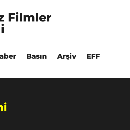
z Filmler 
i
aber
Basın
Arşiv
EFF
mi