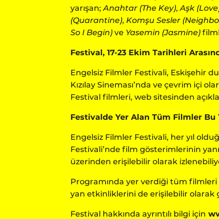
yarışan;
Anahtar (The Key)
,
Aşk (Love
(Quarantine)
,
Komşu Sesler (Neighbo
So I Begin)
ve
Yasemin (Jasmine)
filml
Festival, 17-23 Ekim Tarihleri Aras
Engelsiz Filmler Festivali, Eskişehir 
Kızılay Sineması’nda ve çevrim içi ola
Festival filmleri, web sitesinden açık
Festivalde Yer Alan Tüm Filmler Bu Yı
Engelsiz Filmler Festivali, her yıl ol
Festivali’nde film gösterimlerinin yanı
üzerinden erişilebilir olarak izlenebiliy
Programında yer verdiği tüm filmleri s
yan etkinliklerini de erişilebilir olarak
Festival hakkında ayrıntılı bilgi için
ww