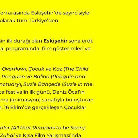
eri arasında Eskişehir’de seyircisiyle
çi olarak tüm Türkiye’den
nin ilk durağı olan
Eskişehir
sona erdi.
al programında, film gösterimleri ve
 Overflow
),
Çocuk ve Kaz
(
The Child
,
Penguen ve Balina
(
Penguin and
nctuary
),
Suzie Bahçede
(
Suzie in the
a festivalin ilk günü, Deniz Öcal’ın
ırma (animasyon) sanatıyla buluşturan
r, 16 Ekim’de gerçekleşen Çocuklar
ler (All that Remains to be Seen)
;
Zuhal
ve Kısa Film Yarışması’nda