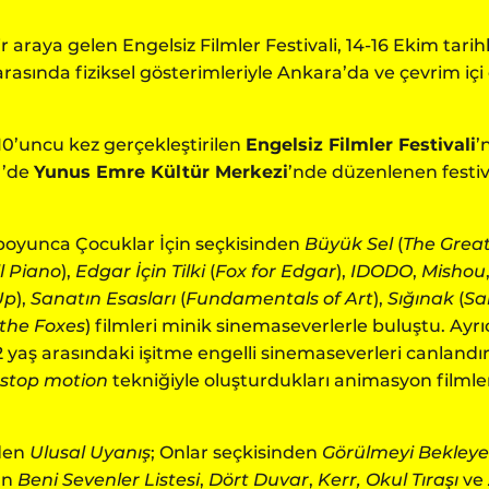
 araya gelen Engelsiz Filmler Festivali, 14-16 Ekim tarihl
i arasında fiziksel gösterimleriyle Ankara’da ve çevrim i
 10’uncu kez gerçekleştirilen
Engelsiz Filmler Festivali
’
r’de
Yunus Emre Kültür Merkezi
’nde düzenlenen festiv
 boyunca Çocuklar İçin seçkisinden
Büyük Sel
(
The Great
l Piano
),
Edgar İçin Tilki
(
Fox for Edgar
),
IDODO
,
Mishou
Up
),
Sanatın Esasları
(
Fundamentals of Art
),
Sığınak
(
Sa
the Foxes
) filmleri minik sinemaseverlerle buluştu. Ayrıc
yaş arasındaki işitme engelli sinemaseverleri canland
stop motion
tekniğiyle oluşturdukları animasyon filmle
den
Ulusal Uyanış
;
Onlar seçkisinden
Görülmeyi Bekleyen
an
Beni Sevenler Listesi
,
Dört Duvar
,
Kerr, Okul Tıraşı
ve