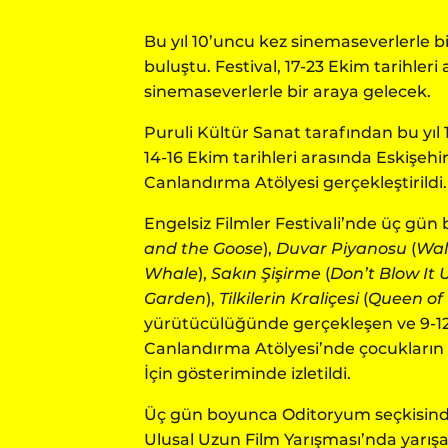
Bu yıl 10’uncu kez sinemaseverlerle bir
buluştu. Festival, 17-23 Ekim tarihler
sinemaseverlerle bir araya gelecek.
Puruli Kültür Sanat tarafından bu yıl
14-16 Ekim tarihleri arasında Eskişehi
Canlandırma Atölyesi gerçekleştirildi.
Engelsiz Filmler Festivali’nde üç gün
and the Goose
),
Duvar Piyanosu
(
Wal
Whale
),
Sakın Şişirme
(
Don’t Blow It 
Garden
),
Tilkilerin Kraliçesi
(
Queen of 
yürütücülüğünde gerçekleşen ve 9-12 
Canlandırma Atölyesi’nde çocukların
İçin gösteriminde izletildi.
Üç gün boyunca Oditoryum seçkisin
Ulusal Uzun Film Yarışması’nda yarış