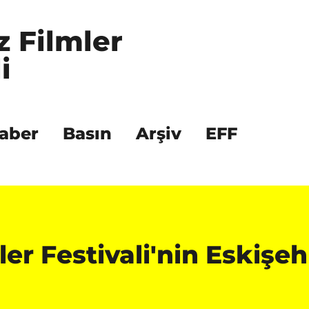
z Filmler 
i
aber
Basın
Arşiv
EFF
mler Festivali'nin Eskişe