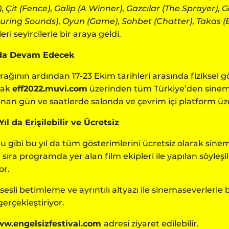
)
,
Çit (Fence)
,
Galip (A Winner)
,
Gazcılar (The Sprayer)
,
G
uring Sounds)
,
Oyun (Game)
,
Sohbet (Chatter)
,
Takas (
eri seyircilerle bir araya geldi.
ında Devam Edecek
durağının ardından 17-23 Ekim tarihleri arasında fizikse
rak
eff2022.muvi.com
üzerinden tüm Türkiye’den sinema
lanan gün ve saatlerde salonda ve çevrim içi platform üz
l da Erişilebilir ve Ücretsiz
duğu gibi bu yıl da tüm gösterimlerini ücretsiz olarak sin
 sıra programda yer alan film ekipleri ile yapılan söyleşi
or.
esli betimleme ve ayrıntılı altyazı ile sinemaseverlerle b
 gerçekleştiriyor.
w.engelsizfestival.com
adresi ziyaret edilebilir.