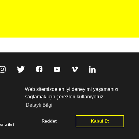
,
Web sitemizde en iyi deneyimi yaşamanızı
sağlamak için çerezleri kullanıyoruz.
Detaylı Bilgi
Kişisel Verilerin Korunması
Reddet
Kabul Et
nu ile finanse edilmiştir:
www.goethe.de/relieffund