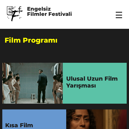
Engelsiz 
Filmler Festivali
Menu
Film Programı
Ulusal Uzun Film
Yarışması
Kısa Film