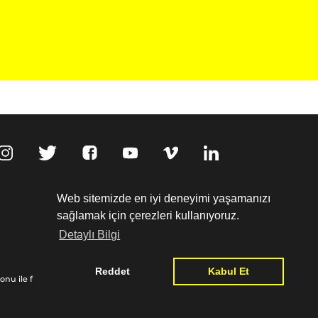
,
Web sitemizde en iyi deneyimi yaşamanızı
sağlamak için çerezleri kullanıyoruz.
Detaylı Bilgi
Kişisel Verilerin Korunması
Reddet
Kabul Et
nu ile finanse edilmiştir:
www.goethe.de/relieffund