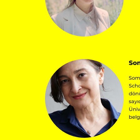
So
Somn
Scho
dönü
sayı
Üniv
belg