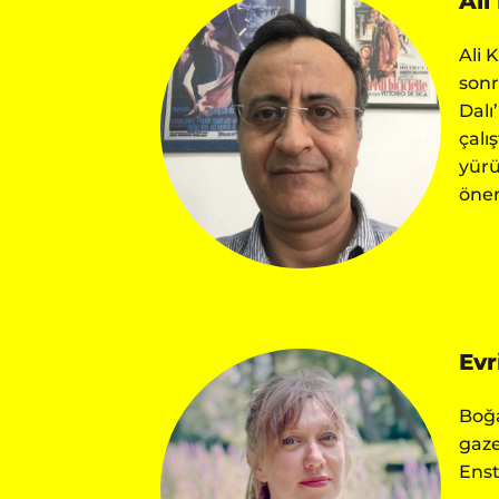
Ali
Ali 
sonr
Dalı
çalı
yürü
önem
Evr
Boğa
gaze
Enst