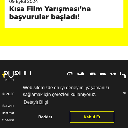
09 Eylül 2024
Kısa Film Yarışması’na
başvurular başladı!
,
Web sitemizde en iyi deneyimi yaşamanızı
Kişisel Verilerin Korunması
© 2026 | Puruli Kültür Sanat
sağlamak için çerezleri kullanıyoruz.
Detaylı Bilgi
Bu web sitesi Federal Almanya Cumhuriyeti Dışişleri Bakanlığı, Goethe-
Institut ve diğer ortaklardan sağlanan Uluslararası Yardım Fonu ile
Reddet
Kabul Et
finanse edilmiştir:
www.goethe.de/relieffund