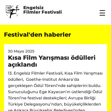
Engelsiz 
Filmler Festivali
Menu
Festival'den haberler
30 Mayıs 2025
Kısa Film Yarışması ödülleri
açıklandı
13. Engelsiz Filmler Festivali, Kısa Film Yarışması
ödülleri, Goethe-Institut Ankara
’
da
gerçekleşen Ödül Töreni
’
nde sahiplerini buldu.
Sunuculuğunu Ege Kayacan’ın üstlendiği Ödül
Töreni
’
ne festival destekçileri; Avrupa Birliği
Türkiye Delegasyonu
’
ndan, büyükelçiliklerden
ve Ankara Büyükşehir Belediyesi'nden