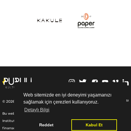
,
Web sitemizde en iyi deneyimi yaşamanızı
Kişisel Verilerin Korunması
© 2026 | Puruli Kültür Sanat
sağlamak için çerezleri kullanıyoruz.
Detaylı Bilgi
Bu web sitesi Federal Almanya Cumhuriyeti Dışişleri Bakanlığı, Goethe-
Institut ve diğer ortaklardan sağlanan Uluslararası Yardım Fonu ile
Reddet
Kabul Et
finanse edilmiştir:
www.goethe.de/relieffund