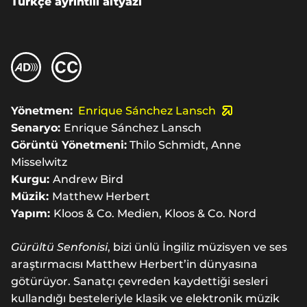
Türkçe ayrıntılı altyazı
Yönetmen:
Enrique Sánchez Lansch
Senaryo:
Enrique Sánchez Lansch
Görüntü Yönetmeni:
Thilo Schmidt, Anne
Misselwitz
Kurgu:
Andrew Bird
Müzik:
Matthew Herbert
Yapım:
Kloos & Co. Medien, Kloos & Co. Nord
Gürültü Senfonisi
, bizi ünlü İngiliz müzisyen ve ses
araştırmacısı Matthew Herbert’in dünyasına
götürüyor. Sanatçı çevreden kaydettiği sesleri
kullandığı besteleriyle klasik ve elektronik müzik