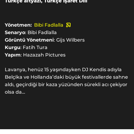
Türkçe altyazı, Türkçe İşaret Dili
Yönetmen:
Bibi Fadlalla
Senaryo
: Bibi Fadlalla
Görüntü
Yönetmeni
: Gijs Wilbers
Kurgu
: Fatih Tura
Yapım
: Hazazah Pictures
Lavanya, henüz 15 yaşındayken DJ Kendis adıyla
Belçika ve Hollanda’daki büyük festivallerde sahne
aldı, geçirdiği bir kaza yüzünden sürekli acı çekiyor
olsa da…