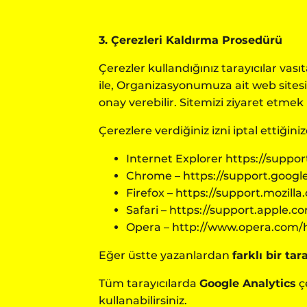
3. Çerezleri Kaldırma Prosedürü
Çerezler kullandığınız tarayıcılar vası
ile, Organizasyonumuza ait web sitesind
onay verebilir. Sitemizi ziyaret etmek 
Çerezlere verdiğiniz izni iptal ettiğin
Internet Explorer
https://suppo
Chrome –
https://support.goog
Firefox –
https://support.mozill
Safari –
https://support.apple.
Opera –
http://www.opera.com/he
Eğer üstte yazanlardan
farklı bir ta
Tüm tarayıcılarda
Google Analytics
ç
kullanabilirsiniz.