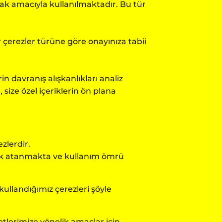
rmak amacıyla kullanılmaktadır. Bu tür
ür çerezler türüne göre onayınıza tabii
rin davranış alışkanlıkları analiz
 size özel içeriklerin ön plana
zlerdir.
larak atanmakta ve kullanım ömrü
ullandığımız çerezleri şöyle
etlerimize yönelik amaçlar için