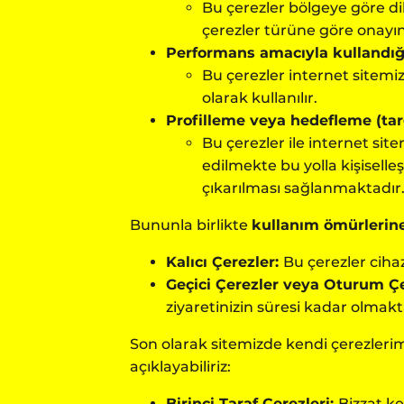
Bu çerezler bölgeye göre dil
çerezler türüne göre onayınız
Performans amacıyla kullandığı
Bu çerezler internet sitemiz
olarak kullanılır.
Profilleme veya hedefleme (targ
Bu çerezler ile internet site
edilmekte bu yolla kişiselle
çıkarılması sağlanmaktadır. 
Bununla birlikte
kullanım ömürlerin
Kalıcı Çerezler:
Bu çerezler cihaz
Geçici Çerezler veya Oturum Çe
ziyaretinizin süresi kadar olmakta
Son olarak sitemizde kendi çerezlerim
açıklayabiliriz:
Birinci Taraf Çerezleri:
Bizzat ke