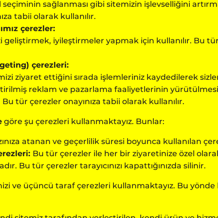
 seçiminin sağlanması gibi sitemizin işlevselliğini artı
a tabii olarak kullanılır.
mız çerezler:
i geliştirmek, iyileştirmeler yapmak için kullanılır. Bu t
eting) çerezleri:
mizi ziyaret ettiğini sırada işlemleriniz kaydedilerek sizle
ştirilmiş reklam ve pazarlama faaliyetlerinin yürütülmesi,
Bu tür çerezler onayınıza tabii olarak kullanılır.
e
göre şu çerezleri kullanmaktayız. Bunlar:
ınıza atanan ve geçerlilik süresi boyunca kullanılan çere
rezleri:
Bu tür çerezler ile her bir ziyaretinize özel o
dır. Bu tür çerezler tarayıcınızı kapattığınızda silinir.
izi ve üçüncü taraf çerezleri kullanmaktayız. Bu yönde k
ndi sitemiz tarafından yerleştirilen, kendi ürün ve hizm