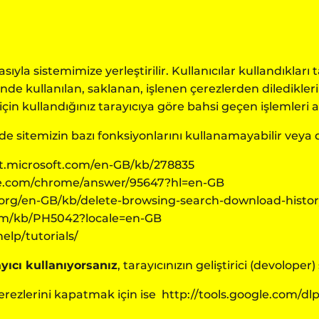
tasıyla sistemimize yerleştirilir. Kullanıcılar kullandıkla
e kullanılan, saklanan, işlenen çerezlerden dilediklerini
için kullandığınız tarayıcıya göre bahsi geçen işlemleri a
izde sitemizin bazı fonksiyonlarını kullanamayabilir veya d
rt.microsoft.com/en-GB/kb/278835
le.com/chrome/answer/95647?hl=en-GB
a.org/en-GB/kb/delete-browsing-search-download-histor
com/kb/PH5042?locale=en-GB
lp/tutorials/
rayıcı kullanıyorsanız
, tarayıcınızın geliştirici (devoloper)
erezlerini kapatmak için ise
http://tools.google.com/d