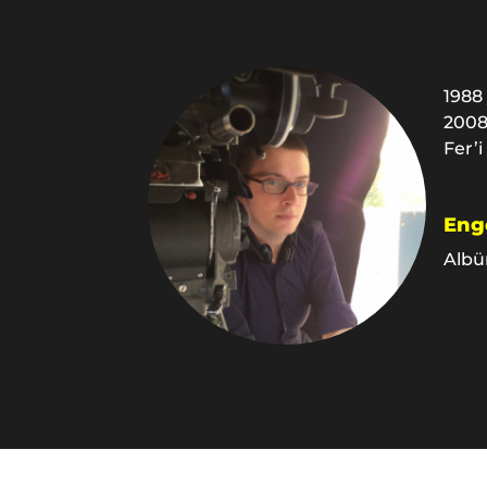
1988
2008 
Fer’i
Enge
Albü