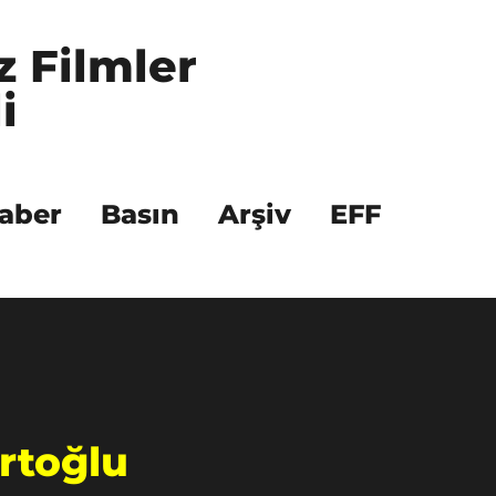
z Filmler 
i
aber
Basın
Arşiv
EFF
rtoğlu